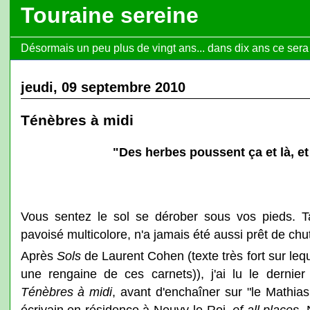
Touraine sereine
Désormais un peu plus de vingt ans... dans dix ans ce sera l
jeudi, 09 septembre 2010
Ténèbres à midi
"Des herbes poussent ça et là, e
Vous sentez le sol se dérober sous vos pieds. Ta
pavoisé multicolore, n'a jamais été aussi prêt de chu
Après
Sols
de Laurent Cohen (texte très fort sur leque
une rengaine de ces carnets)), j'ai lu le derni
Ténèbres à midi
, avant d'enchaîner sur "le Mathia
écrivain en résidence à Neuvy-le-Roi,
of all places
.