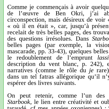
Comme je commençais à avoir quelque
de l’œuvre de Ben Okri, j’ai ab
circonspection, mais désireux de voir 
« où il en était », car, jusqu’à prése
recelait de très belles pages, des trouvai
des questions irrésolues. Dans
Starb
belles pages (par exemple, la visi
mascarade, pp. 33-43), quelques belles
le redoublement de l’emprunt
lass
description du vent blanc, p. 242),
narratives (comme le rôle du
je
rare)
dans un tel fatras allégorique qu’il n
espérer des livres suivants.
On peut retenir, comme l’un des t
Starbook
, le lien entre créativité et o
taraudé, cf mes années oxoniennes) :