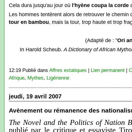
Cela dura jusqu'au jour où
l'hyène coupa la corde
a
Les hommes tentèrent alors de retrouver le chemin 
tour en bambou
, mais la tour, trop haute et trop frag
(Adapté de : "
Ori a
In Harold Scheub.
A Dictionary of African Mytho
12:19 Publié dans
Affres extatiques
|
Lien permanent
|
C
Afrique
,
Mythes
,
Ligérienne
jeudi, 19 avril 2007
Avènement ou rémanence des nationali
The Novel and the Politics of Nation B
publié par le critique et essayiste Tir