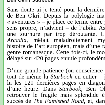
Sans doute ai-je tenté pour la dernièr
de Ben Okri. Depuis la polylogie in
« aventures » – je place ce terme entre 
sens propre, n’advient – de l’abiku A
une tournure par trop déroutante. 
Arcadia
, mêlait maladroitement my
histoire de l’art européen, mais d’une f
genre romanesque. Cette fois-ci, le m
délayé sur 420 pages ennuie profondém
D’une grande patience (ou conscience p
tout de même lu
Starbook
en entier – 
lu les 120 dernières pages en diago
d’une heure. Dans
Starbook
, Ben Ok
retrouver le fragile mais splendide éq
succès de
The Famished Road
, et, d