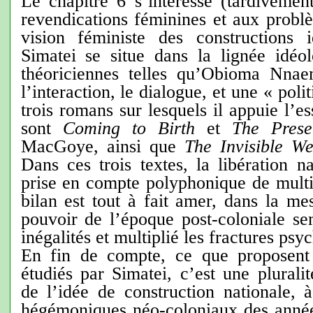
Le chapitre 6 s’intéresse (tardivemen
revendications féminines et aux probl
vision féministe des constructions id
Simatei se situe dans la lignée idé
théoriciennes telles qu’Obioma Nnae
l’interaction, le dialogue, et une « pol
trois romans sur lesquels il appuie l’es
sont
Coming to Birth
et
The
Pres
MacGoye, ainsi que
The Invisible We
Dans ces trois textes, la libération n
prise en compte polyphonique de multip
bilan est tout à fait amer, dans la me
pouvoir de l’époque post-coloniale se
inégalités et multiplié les fractures psy
En fin de compte, ce que proposent 
étudiés par Simatei, c’est une plurali
de l’idée de construction nationale,
hégémoniques néo-coloniaux des année