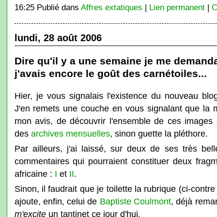
16:25 Publié dans
Affres extatiques
|
Lien permanent
|
C
lundi, 28 août 2006
Dire qu'il y a une semaine je me demand
j'avais encore le goût des carnétoiles...
Hier, je vous signalais l'existence du nouveau blo
J'en remets une couche en vous signalant que la m
mon avis, de découvrir l'ensemble de ces images 
des
archives mensuelles
, sinon guette la pléthore.
Par ailleurs, j'ai laissé, sur deux de ses très b
commentaires qui pourraient constituer deux frag
africaine :
I
et
II
.
Sinon, il faudrait que je toilette la rubrique (ci-contr
ajoute, enfin, celui de
Baptiste Coulmont
, déjà rema
m'excite
un tantinet ce jour d'hui.