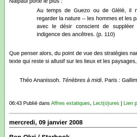
Naipaul porte le plus :
Au temps de Guezo ou de Glèlè, il n'
regarder la nature -- les hommes et les pa
avec le désir conscient de suppléer
indigence des ancêtres. (p. 110)
Que penser alors, du point de vue des stratégies nar
texte qui reste si allusif sur les lieux et les paysag
Théo Ananissoh.
Ténèbres à midi
. Paris : Galli
06:43 Publié dans
Affres extatiques
,
Lect(o)ures
|
Lien 
mercredi, 09 janvier 2008
Ben Okri / Starbook