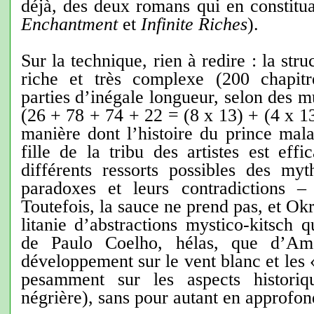
déjà, des deux romans qui en constituai
Enchantment
et
Infinite Riches
).
Sur la technique, rien à redire : la str
riche et très complexe (200 chapitr
parties d’inégale longueur, selon des m
(26 + 78 + 74 + 22 = (8 x 13) + (4 x 13
manière dont l’histoire du prince mal
fille de la tribu des artistes est eff
différents ressorts possibles des my
paradoxes et leurs contradictions –
Toutefois, la sauce ne prend pas, et O
litanie d’abstractions mystico-kitsch 
de Paulo Coelho, hélas, que d’Am
développement sur le vent blanc et les «
pesamment sur les aspects historiq
négrière), sans pour autant en approfond