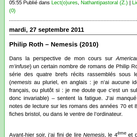
05:55 Publié dans
Lect(o)ures
,
Nathantipastoral (Z.)
|
Li
(0)
mardi, 27 septembre 2011
Philip Roth – Nemesis (2010)
Dans la perspective de mon cours sur
America
m’infuse
) un certain nombre de romans de Philip Rot
série des quatre brefs récits rassemblés sous l
(
nemesis
au pluriel, en anglais : je n’ai aucune i
français, ou plutôt si : je me doute que c’est un s
donc invariable) – sentent la fatigue. J’ai manq
notes de lecture sur les romans des années 70 et 8
fiches bristol, ou dans le ventre de l’ordinateur.
ème
Avant-hier soir, j’ai fini de lire
Nemesis
, le 4
et d