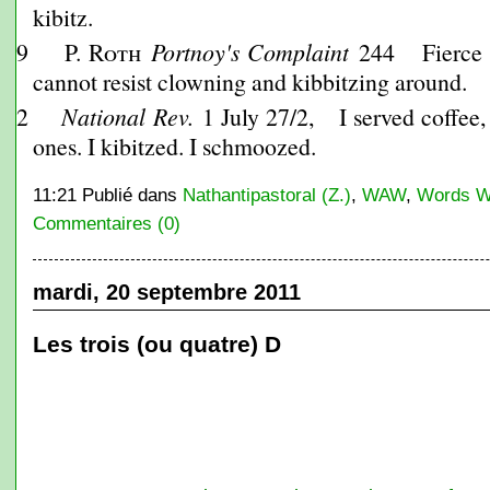
kibitz.
969
P. Roth
Portnoy's Complaint
244
Fierce as
cannot resist clowning and kibbitzing around.
002
National Rev.
1 July 27/2,
I served coffee, 
ones.
I kibitzed. I schmoozed.
11:21 Publié dans
Nathantipastoral (Z.)
,
WAW
,
Words W
Commentaires (0)
mardi, 20 septembre 2011
Les trois (ou quatre) D