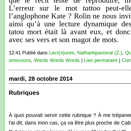
que le récit tente de reproduire, m
L’erreur sur le mot
tattoo
peut-ell
l’anglophone Kate ? Rolin ne nous invit
ainsi qu’à une lecture dynamique de
tatou mort était là avant eux, et donc
avec ses vers et son magot de mots.
12:41 Publié dans
Lect(o)ures
,
Nathantipastoral (Z.)
,
Qu
omissions
,
Words Words Words
|
Lien permanent
|
Com
mardi, 28 octobre 2014
Rubriques
À quoi pouvait servir cette rubrique ? À me trépa
l'ai dit, dans mon cas, ça va être plus proche de Cabi