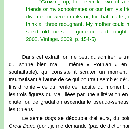
“Growing up, I’d never known of a
friends or my schoolmates or our family’s f
divorced or were drunks or, for that matter,
think all three repugnant. My mother could
she’d told me she’d gone out and bought 
2008. Vintage, 2009, p. 154-5)
Dans cet extrait, on ne peut qu’admirer le tra
qui sonne bien mal – même « Rothian » en 
souhaitable), qui consiste à scruter un moment p
traumatisant à l’aune de ce qui pourrait sembler dé
fins d’ironie – ce qui renforce l’acuité du moment,
les trois figures du Mal, liées par une allitération en
chute, ou de gradation ascendante pseudo-sérieuse,
les Chiens.
Le sème
dogs
se dédouble d’ailleurs, du poin
Great Dane
(dont je me demande (pas de dictionnaire 