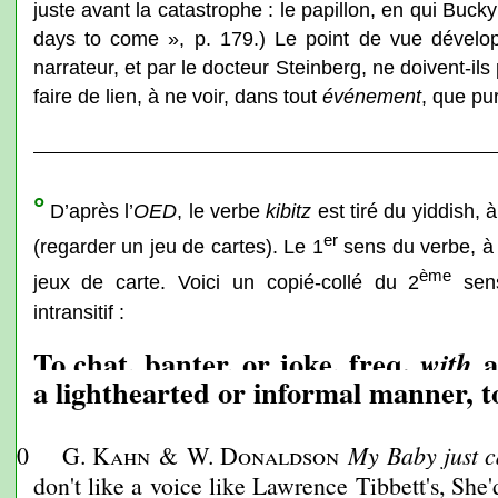
juste avant la catastrophe : le papillon, en qui Buc
days to come », p. 179.) Le point de vue développ
narrateur, et par le docteur Steinberg, ne doivent-ils 
faire de lien, à ne voir, dans tout
événement
, que pu
°
D’après l’
OED
, le verbe
kibitz
est tiré du yiddish, 
er
(regarder un jeu de cartes). Le 1
sens du verbe, à v
ème
jeux de carte. Voici un copié-collé du 2
sens
intransitif :
To chat, banter, or joke, freq.
a
with
a lighthearted or informal manner, to
930
G. Kahn
&
W. Donaldson
My Baby just c
don't like a voice like Lawrence Tibbett's, She