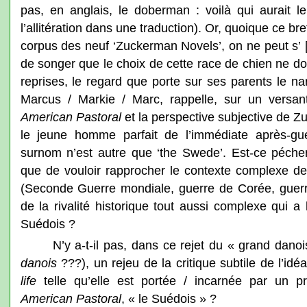
pas, en anglais, le doberman : voilà qui aurait l
l’allitération dans une traduction). Or, quoique ce b
corpus des neuf ‘Zuckerman Novels’, on ne peut s’ 
de songer que le choix de cette race de chien ne doi
reprises, le regard que porte sur ses parents le nar
Marcus / Markie / Marc, rappelle, sur un versant n
American Pastoral
et la perspective subjective de 
le jeune homme parfait de l’immédiate après-guer
surnom n’est autre que ‘the Swede’. Est-ce péche
que de vouloir rapprocher le contexte complexe des
(Seconde Guerre mondiale, guerre de Corée, guerr
de la rivalité historique tout aussi complexe qui 
Suédois ?
N’y a-t-il pas, dans ce rejet du « grand dan
danois
???), un rejeu de la critique subtile de l’idéal
life
telle qu’elle est portée / incarnée par un p
American
Pastoral
, « le Suédois » ?