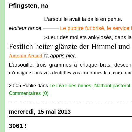
Pfingsten, na
L'arsouille avait la dalle en pente.
Moiteur rance
.———
Le pupitre fut brisé, le service
Sueur des mollets ankylosés, dans la
Festlich heiter glänzte der Himmel und 
l'a
appris hier
.
Antonin Artaud
L'arsouille, trois grammes à chaque bras, descen
m'imagine sous vos dentelles vos crinolines le cœur coinc
20:05 Publié dans
Le Livre des mines
,
Nathantipastoral 
Commentaires (0)
mercredi, 15 mai 2013
3061 !