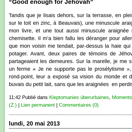
“Good enough for Jehovah”
Tandis que je lisais dehors, sur la terrasse, en ple
sur le toit en zinc, à Beauvais), une minuscule araig
mon livre, et une tout aussi minuscule araignée n
chemisette. Il m’a bien fallu les déranger pour alle
que mon voisin me tendait, par-dessus la haie qu
potager. Avant, deux paires de témoins de Jéhov
partageaient les demeures. Sur la marelle, je me s
un ferme « Je ne supporte pas le prosélytisme », 
rond-point, leur a exposé sa vision du monde et de 
buvais du petit lait, sans que les araignées en perdiss
11:42 Publié dans
Kleptomanies überurbaines
,
Moments
(Z.)
|
Lien permanent
|
Commentaires (0)
lundi, 20 mai 2013