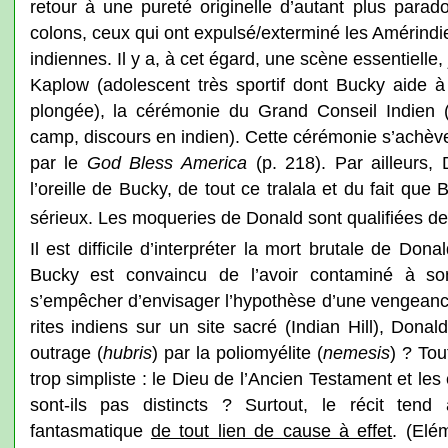
retour à une pureté originelle d’autant plus parad
colons, ceux qui ont expulsé/exterminé les Amérind
indiennes. Il y a, à cet égard, une scène essentielle
Kaplow (adolescent très sportif dont Bucky aide à
plongée), la cérémonie du Grand Conseil Indien (
camp, discours en indien). Cette cérémonie s’achè
par le
God Bless America
(p. 218). Par ailleurs
l’oreille de Bucky, de tout ce tralala et du fait qu
sérieux. Les moqueries de Donald sont qualifiées d
Il est difficile d’interpréter la mort brutale de Do
Bucky est convaincu de l’avoir contaminé à so
s’empêcher d’envisager l’hypothèse d’une vengeanc
rites indiens sur un site sacré (Indian Hill), Donal
outrage (
hubris
) par la poliomyélite (
nemesis
) ? Tou
trop simpliste : le Dieu de l’Ancien Testament et les
sont-ils pas distincts ? Surtout, le récit tend 
fantasmatique
de tout lien de cause à effet
. (Elé