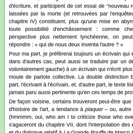
d'écriture, et participent de cet essai de “nouveau r
laissées par la morte (et retrouvées par l'enquê
chapitre IV) constituent, plus qu'une mise en abym
toute possibilité d'enchâssement : comme ch
perspective plus nettement lynchéenne, on peu
répondre : « qui de nous deux inventa l'autre ? »
Pour ma part, je préfèrerai toujours un écrivain qui 
dans d'autres cas, peut aussi se traduire par un dé
volontairement gauche) à un écrivain qui n'écrit plu
moule de parlote collective. La double distinction
part, l'écrivant à l'écrivain, et, d'autre part, le texte l
jamais paru aussi pertinente qu'en ces temps de pro
De façon voisine, certains trouveront peut-être que l
d'histoire de l'art, a tendance à
plaquer
– ou, autre
(hmmmm, oui, who am I to criticize those who over
s'agaceront du chapitre VII, dont l'interpolation des
et du dialogue relatif à
La Grande Bouffe
de Marco Fe