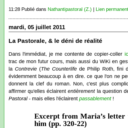
11:28 Publié dans
Nathantipastoral (Z.)
|
Lien permanen
mardi, 05 juillet 2011
La Pastorale, & le déni de réalité
Dans l'immédiat, je me contente de copier-coller
i
trac de mon futur cours, mais aussi du WiKi en gest
la
Contrevie
(
The Counterlife
de Philip Roth, fini d
évidemment beaucoup à en dire. ce que l'on ne pe
donnent la clef du roman. Non, c'est plus compli
affirmer qu'elles éclairent
entièrement
la question d
Pastoral
- mais elles l'éclairent
passablement
!
Excerpt from Maria’s letter 
him (pp. 320-22)