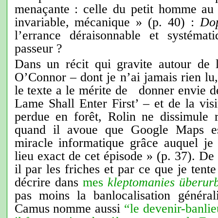
menaçante : celle du petit homme au p
invariable, mécanique » (p. 40) :
Do
l’errance déraisonnable et systémat
passeur ?
Dans un récit qui gravite autour de 
O’Connor – dont je n’ai jamais rien lu,
le texte a le mérite de donner envie de
Lame Shall Enter First’ – et de la visi
perdue en forêt, Rolin ne dissimule ri
quand il avoue que Google Maps es
miracle informatique grâce auquel je 
lieu exact de cet épisode » (p. 37). De
il par les friches et par ce que je ten
décrire dans
mes
kleptomanies überur
pas moins la banlocalisation généra
Camus nomme aussi
“le devenir-banli